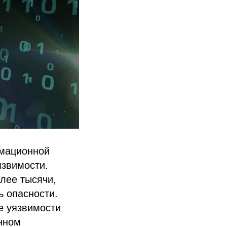
рмационной
язвимости.
лее тысячи,
ь опасности.
е уязвимости
анном