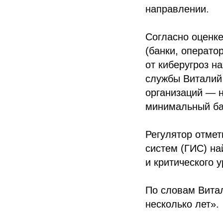
направлении.
Согласно оценке
(банки, операто
от киберугроз н
службы Виталий
организаций — н
минимальный ба
Регулятор отме
систем (ГИС) на
и критического 
По словам Витал
несколько лет».