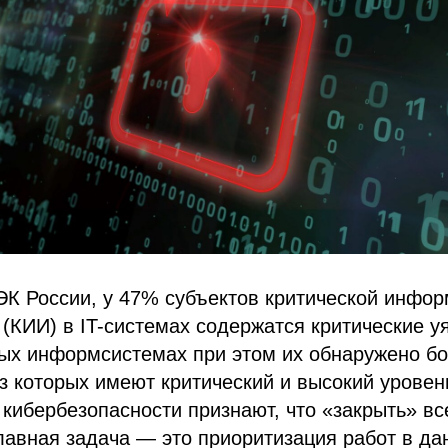
К России, у 47% субъектов критической инфо
(КИИ) в IT-системах содержатся критические у
ых информсистемах при этом их обнаружено бо
з которых имеют критический и высокий уровен
кибербезопасности признают, что «закрыть» вс
лавная задача — это приоритизация работ в д