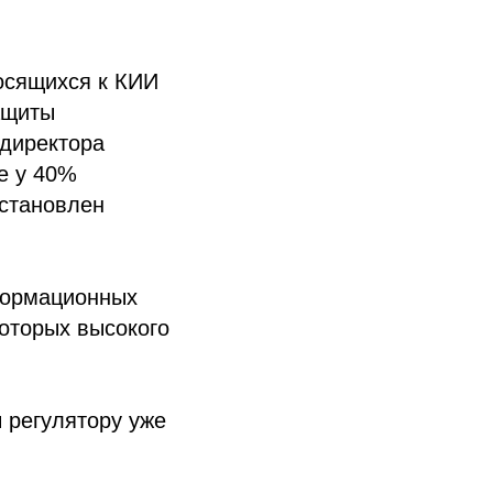
носящихся к КИИ
защиты
мдиректора
е у 40%
установлен
нформационных
которых высокого
 регулятору уже