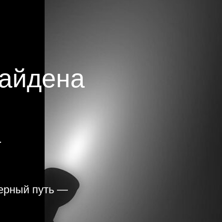
найдена
.
ерный путь —